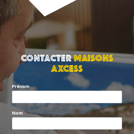
Contacter
MAISONS
AXCESS
Contact
Prénom
exposant
Nom
*