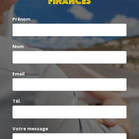
FINANCES
Contact
Prénom
exposant
Nom
*
Email
*
Tél.
Votre message