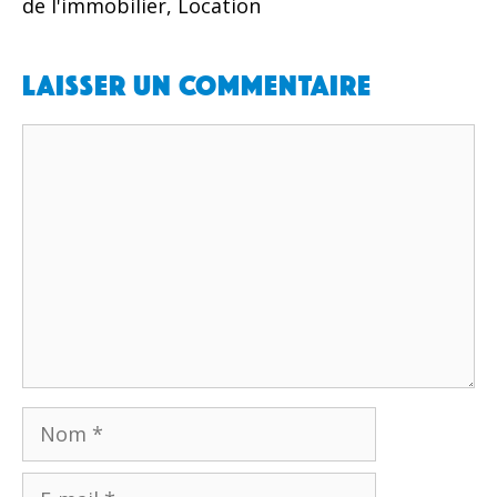
de l'immobilier
,
Location
Laisser un commentaire
Commentaire
Nom
E-