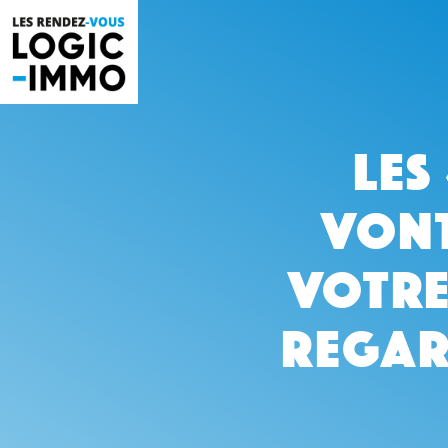
Aller
au
contenu
Les
vont
votre
Regar