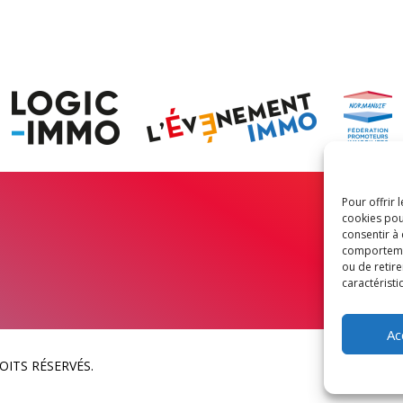
Pour offrir 
cookies pou
consentir à
comportement
ou de retire
caractéristi
Ac
OITS RÉSERVÉS.