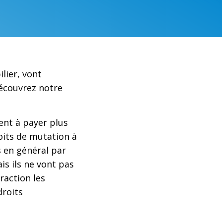
ilier, vont
écouvrez notre
ent à payer plus
oits de mutation à
s en général par
ais ils ne vont pas
raction les
droits