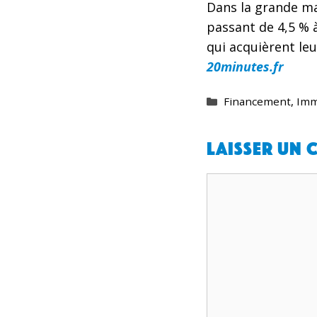
Dans la grande ma
passant de 4,5 % 
qui acquièrent le
20minutes.fr
Catégories
Financement
,
Imm
Laisser un
Commentaire